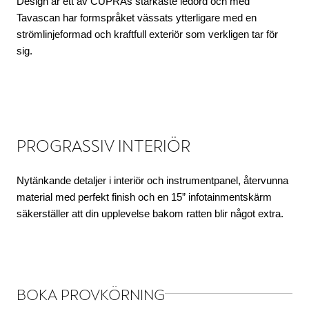
Design är ett av CUPRAs starkaste ledord och med
Tavascan har formspråket vässats ytterligare med en
strömlinjeformad och kraftfull exteriör som verkligen tar för
sig.
PROGRASSIV INTERIÖR
Nytänkande detaljer i interiör och instrumentpanel, återvunna
material med perfekt finish och en 15” infotainmentskärm
säkerställer att din upplevelse bakom ratten blir något extra.
BOKA PROVKÖRNING