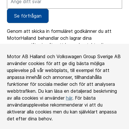
Se förfrågan
Genom att skicka in formuläret godkänner du att
MotorHalland behandlar och lagrar dina
personuppgifter i syfte att kunna kontakta dig
gällande din förfrågan.
Motor AB Halland och Volkswagen Group Sverige AB
använder cookies för att ge dig bästa möjliga
upplevelse på vår webbplats, till exempel för att
anpassa innehåll och annonser, tillhandahålla
funktioner för sociala medier och för att analysera
Motorhalland
webbtrafiken. Du kan läsa en detaljerad beskrivning
av alla cookies vi använder
här
. För bästa
användarupplevelse rekommenderar vi att du
Bilförsäljningen
aktiverar alla cookies men du kan självklart anpassa
det efter dina behov.
Ytterligare tjänster