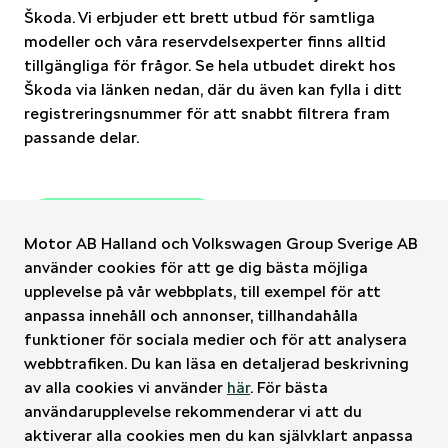
Škoda. Vi erbjuder ett brett utbud för samtliga
modeller och våra reservdelsexperter finns alltid
tillgängliga för frågor. Se hela utbudet direkt hos
Škoda via länken nedan, där du även kan fylla i ditt
registreringsnummer för att snabbt filtrera fram
passande delar.
Till Škoda tillbehör
Motor AB Halland och Volkswagen Group Sverige AB
använder cookies för att ge dig bästa möjliga
upplevelse på vår webbplats, till exempel för att
anpassa innehåll och annonser, tillhandahålla
funktioner för sociala medier och för att analysera
Motorhalland
webbtrafiken. Du kan läsa en detaljerad beskrivning
av alla cookies vi använder
här
. För bästa
användarupplevelse rekommenderar vi att du
Bilförsäljningen
aktiverar alla cookies men du kan självklart anpassa