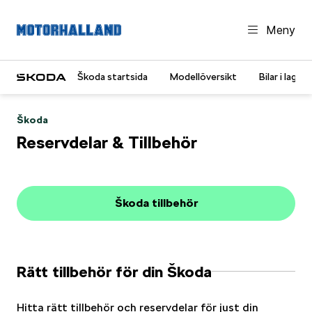
Meny
Škoda startsida
Modellöversikt
Bilar i lager
Škoda
Reservdelar & Tillbehör
Škoda tillbehör
Rätt tillbehör för din Škoda
Hitta rätt tillbehör och reservdelar för just din